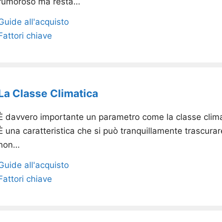
rumoroso ma resta…
Guide all'acquisto
Fattori chiave
La Classe Climatica
È davvero importante un parametro come la classe clima
È una caratteristica che si può tranquillamente trascurare?
non…
Guide all'acquisto
Fattori chiave