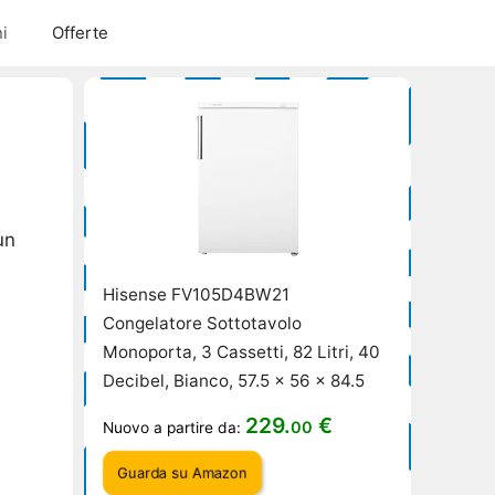
i
Offerte
un
Hisense FV105D4BW21
Congelatore Sottotavolo
i
Monoporta, 3 Cassetti, 82 Litri, 40
Decibel, Bianco, 57.5 x 56 x 84.5
229.
€
00
Nuovo a partire da:
Guarda su Amazon