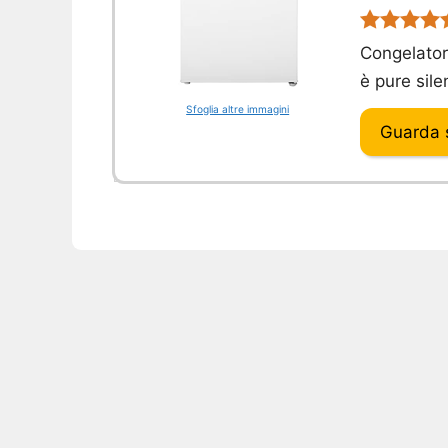
Congelator
è pure sile
Sfoglia altre immagini
Guarda