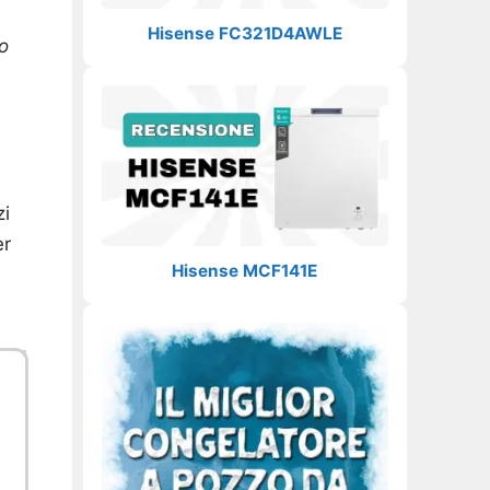
Hisense FC321D4AWLE
so
zi
er
Hisense MCF141E