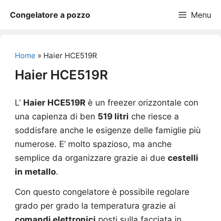
Vai
Congelatore a pozzo
Menu
al
contenuto
Home
»
Haier HCE519R
Haier HCE519R
L’
Haier HCE519R
è un freezer orizzontale con
una capienza di ben
519 litri
che riesce a
soddisfare anche le esigenze delle famiglie più
numerose. E’ molto spazioso, ma anche
semplice da organizzare grazie ai due
cestelli
in metallo
.
Con questo congelatore è possibile regolare
grado per grado la temperatura grazie ai
comandi elettronici
posti sulla facciata in